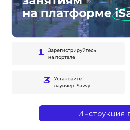
занятиям
на платформе
iS
Зарегистрируйтесь
на портале
Установите
лаунчер iSavvy