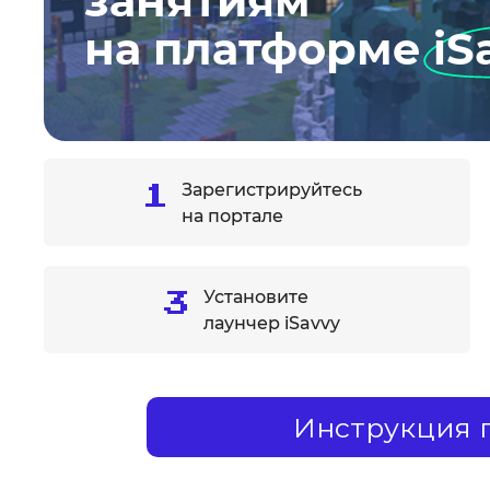
занятиям
на платформе
iS
Зарегистрируйтесь
на портале
Установите
лаунчер iSavvy